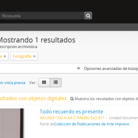
Mostrando 1 resultados
scripción archivística
a
Fotografía
Opciones avanzadas de bús
r vista previa
Ver :
ultados con objetos digitales
Muestra los resultados con objetos di
Todo recuerdo es presente
AR UNLP-100-A-AA C-PAI(06)-Se2-011
Unidad document
Parte de
Colección de Publicaciones de Arte Impreso