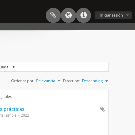
Iniciar sesión
queda
Ordenar por:
Relevancia
Direction:
Descending
gitales
s prácticas
al simple
2022