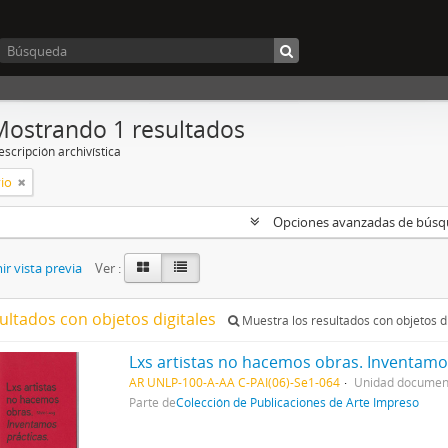
Mostrando 1 resultados
scripción archivística
vio
Opciones avanzadas de bús
r vista previa
Ver :
ultados con objetos digitales
Muestra los resultados con objetos di
Lxs artistas no hacemos obras. Inventamo
AR UNLP-100-A-AA C-PAI(06)-Se1-064
Unidad document
Parte de
Colección de Publicaciones de Arte Impreso