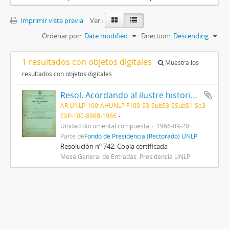
Imprimir vista previa
Ver :
Ordenar por:
Date modified
Direction:
Descending
1 resultados con objetos digitales
Muestra los
resultados con objetos digitales
Resol. Acordando al ilustre historiador inglés Dr. Arnold Toynbee, el título de "Doctor Honoris Causa" de esta Universidad 1966
AR UNLP-100-AHUNLP F100-S3-SubS3-SSubS1-Se3-
EXP-100-8968-1966
Unidad documental compuesta
1966-09-20
Parte de
Fondo de Presidencia (Rectorado) UNLP
Resolución nº 742. Copia certificada
Mesa General de Entradas. Presidencia UNLP