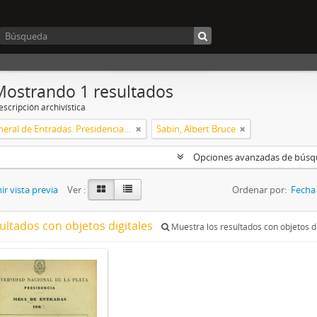
Mostrando 1 resultados
scripción archivística
Mesa General de Entradas. Presidencia UNLP
Sabin, Albert Bruce
Opciones avanzadas de bús
r vista previa
Ver :
Ordenar por:
Fecha 
ultados con objetos digitales
Muestra los resultados con objetos di