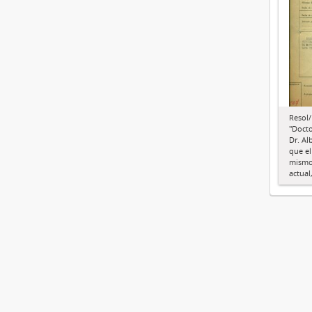
Resol/
"Docto
Dr. Al
que el
mismo 
actual