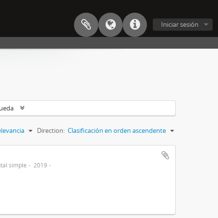
Iniciar sesión
queda
levancia
Direction:
Clasificación en orden ascendente
al simple
2019