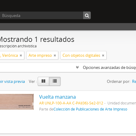
Mostrando 1 resultados
scripción archivística
, Verónica
Arte impreso
Con objetos digitales
Opciones avanzadas de bús
r vista previa
Ver :
Ordenar por:
Re
Vuelta manzana
AR UNLP-100-A-AA C-PAI(06)-Se2-012
Unidad document
Parte de
Colección de Publicaciones de Arte Impreso