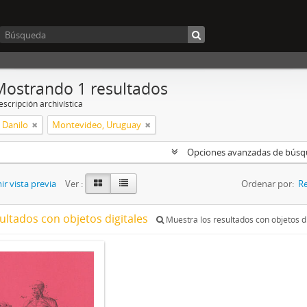
Mostrando 1 resultados
scripción archivística
 Danilo
Montevideo, Uruguay
Opciones avanzadas de bús
r vista previa
Ver :
Ordenar por:
Re
ultados con objetos digitales
Muestra los resultados con objetos di