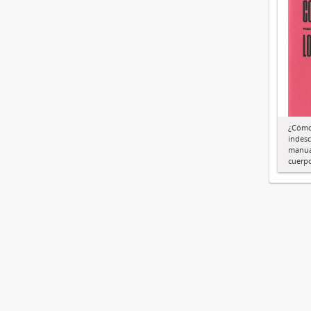
¿Cómo
indes
manua
cuerp