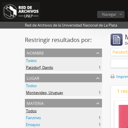
Navegar
Red de Archivos de la Universidad Nacional de La Plata
Restringir resultados por:
De
nombre
Patzdorf,
Todos
Patzdorf, Danilo
1
lugar
Imprimi
Todos
1 res
Montevideo, Uruguay
1
materia
Todos
Fanzines
1
Ensayos
1