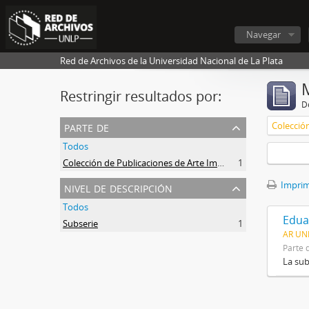
Navegar
Red de Archivos de la Universidad Nacional de La Plata
Restringir resultados por:
De
parte de
Todos
Colección de Publicaciones de Arte Impreso
1
nivel de descripción
Imprimi
Todos
Edua
Subserie
1
AR UNL
Parte 
La sub