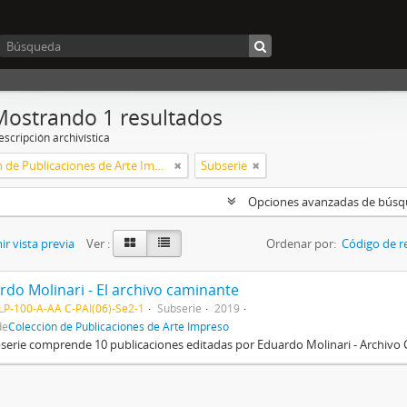
Mostrando 1 resultados
scripción archivística
Colección de Publicaciones de Arte Impreso
Subserie
Opciones avanzadas de bús
r vista previa
Ver :
Ordenar por:
Código de r
rdo Molinari - El archivo caminante
P-100-A-AA C-PAI(06)-Se2-1
Subserie
2019
de
Colección de Publicaciones de Arte Impreso
serie comprende 10 publicaciones editadas por Eduardo Molinari - Archivo 