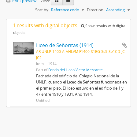
Print preview
View:
Sort by:
Reference code
Direction:
Ascending
1 results with digital objects
Show results with digital
objects
Liceo de Señoritas (1914)
AR UNLP-1400-A-AHLVM F1400-S1EG-Ss5-Se1CD-JC-
JC2
Item
1914
Part of
Fondo del Liceo Víctor Mercante
Fachada del edificio del Colegio Nacional de la
UNLP, cuando el Liceo de Señoritas funcionaba en
el primer piso. El liceo estuvo en el edificio de 1 y
47 entre 1910 y 1931. Año 1914.
Untitled