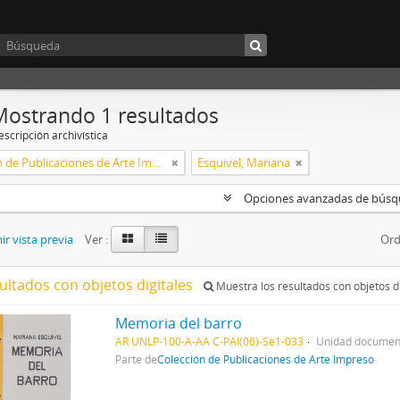
Mostrando 1 resultados
scripción archivística
Colección de Publicaciones de Arte Impreso
Esquivel, Mariana
Opciones avanzadas de bús
r vista previa
Ver :
Ord
ultados con objetos digitales
Muestra los resultados con objetos di
Memoria del barro
AR UNLP-100-A-AA C-PAI(06)-Se1-033
Unidad document
Parte de
Colección de Publicaciones de Arte Impreso