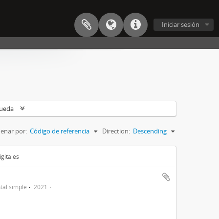
Iniciar sesión
queda
enar por:
Código de referencia
Direction:
Descending
gitales
al simple
2021