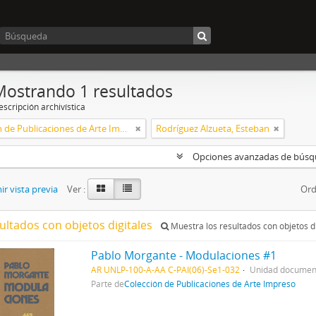
Mostrando 1 resultados
scripción archivística
Colección de Publicaciones de Arte Impreso
Rodríguez Alzueta, Esteban
Opciones avanzadas de bús
r vista previa
Ver :
Ord
ultados con objetos digitales
Muestra los resultados con objetos di
Pablo Morgante - Modulaciones #1
AR UNLP-100-A-AA C-PAI(06)-Se1-032
Unidad document
Parte de
Colección de Publicaciones de Arte Impreso