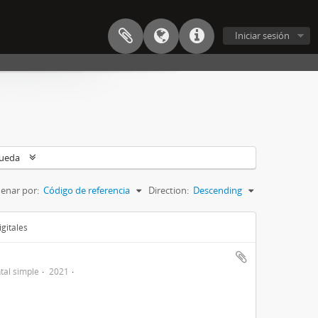
Iniciar sesión
queda
enar por:
Código de referencia
Direction:
Descending
gitales
al simple
2021