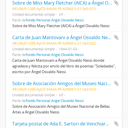
Sobre de Miss Mary Fletcher (AICA) a Ángel Osvaldo Nessi
AR UNLP-1200-AyCD-IHAAA FP-AON(01)-S1-Se3-013
Unidad documental simple
s/f
Parte de
Fondo Personal Ángel Osvaldo Nessi
Sobre de Miss Mary Fletcher (AICA) a Ángel Osvaldo Nessi
Carta de Juan Mantovani a Ángel Osvaldo Nessi
AR UNLP-1200-AyCD-IHAAA FP-AON(01)-S1-Se3-022
Unidad documental simple
1944-01-03
Parte de
Fondo Personal Ángel Osvaldo Nessi
Carta de Juan Mantovani a Ángel Osvaldo Nessi donde
agradece y felicita por envío del libro de poemas "Soledades",
escrito por Ángel Osvaldo Nessi.
Sobre de Asociación Amigos del Museo Nacional de Bellas Artes a Ángel Osvaldo Nessi
AR UNLP-1200-AyCD-IHAAA FP-AON(01)-S1-Se3-010
Unidad documental simple
s/f
Parte de
Fondo Personal Ángel Osvaldo Nessi
Sobre de Asociación Amigos del Museo Nacional de Bellas
Artes a Ángel Osvaldo Nessi.
Tarjeta postal de Ada E. Sartori de Venchiarutti desde la Dirección Municipal de Cultural Oberá a Ángel Osvaldo Nessi