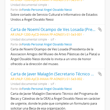
Unidad documental simple
Parte de
Fondo Personal Ángel Osvaldo Nessi
Sobre cortado de Servicio Cultural e Informativo de Estados
Unidos a Ángel Osvaldo Nessi
Carta de Noemí Ocampo de Ves Losada (Presidenta de la Asociación de Amigos del Museo de Artes Plásticas de La Plata) a Ángel Osvaldo Nessi
AR UNLP-1200-AyCD-IHAAA FP-AON(01)-S1-Se3-001
Unidad documental simple
s/f
Parte de
Fondo Personal Ángel Osvaldo Nessi
Carta de Noemí Ocampo de Ves Losada (Presidenta de la
Asociacion Amigos del Museo de Artes Plásticas de La Plata) a
Ángel Osvaldo Nessi donde lo invita a un vino de honor
ofrecido a la dirección del museo.
Carta de Javer Malagón (Secretario Técnico del Programa de Becas y Cátedras de la OEA) a Ángel Osvaldo Nessi
AR UNLP-1200-AyCD-IHAAA FP-AON(01)-S1-Se3-002
Unidad documental simple
s/f
Parte de
Fondo Personal Ángel Osvaldo Nessi
Carta de Javier Malagón (Secretario Técnico del Programa de
Becas y Cátedras de la OEA) a Ángel Osvaldo Nessi en carácter
de urgente, donde le pide que complete un formulario para
solicitar una Beca de esa organización.