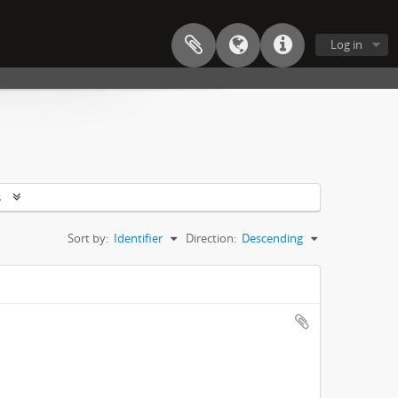
Log in
s
Sort by:
Identifier
Direction:
Descending