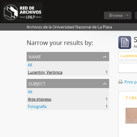
Browse
Archivos de la Universidad Nacional de La Plata
Narrow your results by:
Ar
name
Lucentini
All
Lucentini, Verónica
1
subject
Print 
All
1 res
Arte impreso
1
Fotografía
1