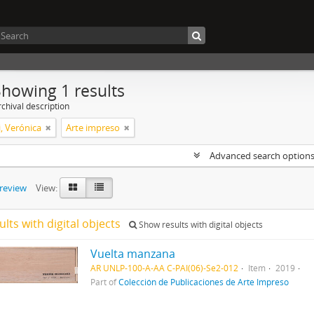
Showing 1 results
chival description
, Verónica
Arte impreso
Advanced search option
preview
View:
ults with digital objects
Show results with digital objects
Vuelta manzana
AR UNLP-100-A-AA C-PAI(06)-Se2-012
Item
2019
Part of
Colección de Publicaciones de Arte Impreso