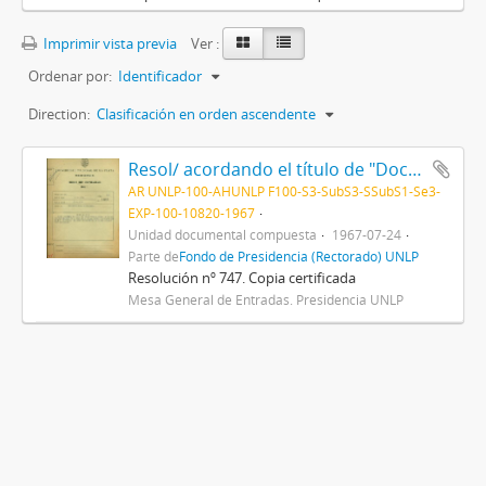
Imprimir vista previa
Ver :
Ordenar por:
Identificador
Direction:
Clasificación en orden ascendente
Resol/ acordando el título de "Doctor Honoris Causa" al Dr. Albert Sabin, y disponiendo que el acto de entrega del mismo se efectúe el día 28 del actual, en esta Presidencia 1967
AR UNLP-100-AHUNLP F100-S3-SubS3-SSubS1-Se3-
EXP-100-10820-1967
Unidad documental compuesta
1967-07-24
Parte de
Fondo de Presidencia (Rectorado) UNLP
Resolución nº 747. Copia certificada
Mesa General de Entradas. Presidencia UNLP