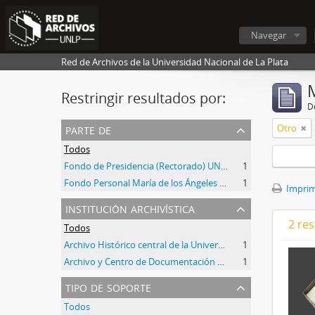
Navegar
Red de Archivos de la Universidad Nacional de La Plata
Restringir resultados por:
De
parte de
Otro
Todos
Fondo de Presidencia (Rectorado) UNLP
1
Fondo Personal María de los Ángeles de Rueda
1
Imprimi
institución archivística
2 res
Todos
Archivo Histórico central de la Universidad Nacional de La Plata
1
Archivo y Centro de Documentación del Instituto de Historia del Arte Argentino y Americano
1
tipo de soporte
Todos