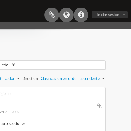
Iniciar sesión
queda
tificador
Direction:
Clasificación en orden ascendente
gitales
Serie
2002
uatro secciones