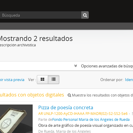
Mostrando 2 resultados
scripción archivística
Opciones avanzadas de bús
r vista previa
Ver :
Ordenar por:
Iden
ultados con objetos digitales
Muestra los resultados con objetos di
Pizza de poesía concreta
AR UNLP-1200-AyCD-IHAAA FP-MADR(02)-S2-SS2-Se6
Parte de
Fondo Personal María de los Ángeles de Rueda
Obra de arte gráfico de poesía visual organizado en c
De Rueda, María de los Ángeles