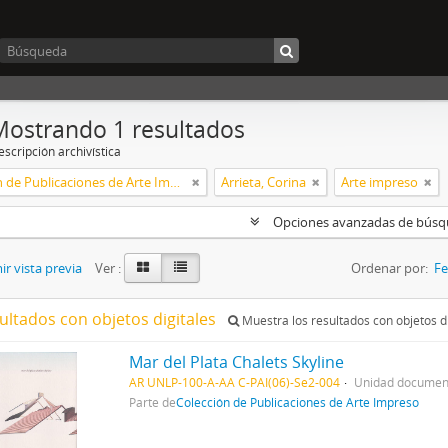
Mostrando 1 resultados
scripción archivística
Colección de Publicaciones de Arte Impreso
Arrieta, Corina
Arte impreso
Opciones avanzadas de bús
r vista previa
Ver :
Ordenar por:
Fe
ultados con objetos digitales
Muestra los resultados con objetos di
Mar del Plata Chalets Skyline
AR UNLP-100-A-AA C-PAI(06)-Se2-004
Unidad document
Parte de
Colección de Publicaciones de Arte Impreso