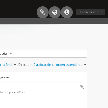
Iniciar sesión
queda
cha final
Direction:
Clasificación en orden ascendente
gitales
al simple
2019