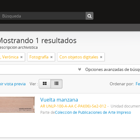
Mostrando 1 resultados
scripción archivística
, Verónica
Fotografía
Con objetos digitales
Opciones avanzadas de bús
r vista previa
Ver :
Ordenar por:
Fe
Vuelta manzana
AR UNLP-100-A-AA C-PAI(06)-Se2-012
Unidad document
Parte de
Colección de Publicaciones de Arte Impreso