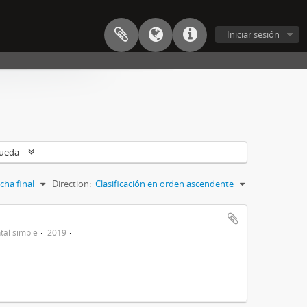
Iniciar sesión
queda
cha final
Direction:
Clasificación en orden ascendente
al simple
2019