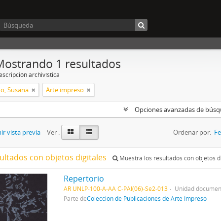
Mostrando 1 resultados
scripción archivística
o, Susana
Arte impreso
Opciones avanzadas de bús
r vista previa
Ver :
Ordenar por:
Fe
ultados con objetos digitales
Muestra los resultados con objetos di
Repertorio
AR UNLP-100-A-AA C-PAI(06)-Se2-013
Unidad document
Parte de
Colección de Publicaciones de Arte Impreso