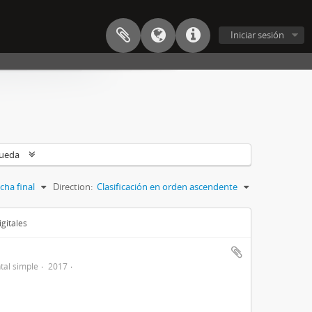
Iniciar sesión
queda
cha final
Direction:
Clasificación en orden ascendente
gitales
al simple
2017