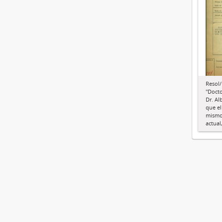
Resol/
"Docto
Dr. Al
que el
mismo 
actual