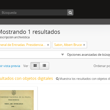
Mostrando 1 resultados
scripción archivística
Mesa General de Entradas. Presidencia UNLP
Sabin, Albert Bruce
Opciones avanzadas de bús
r vista previa
Ver :
Ordenar po
ultados con objetos digitales
Muestra los resultados con objetos di