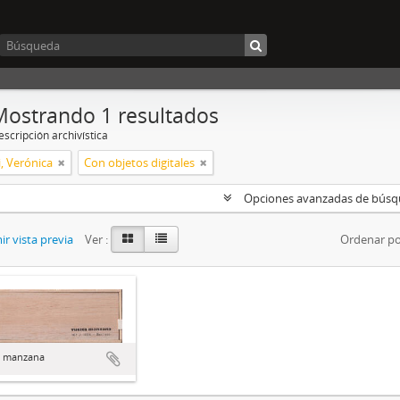
Mostrando 1 resultados
scripción archivística
, Verónica
Con objetos digitales
Opciones avanzadas de bús
r vista previa
Ver :
Ordenar po
a manzana