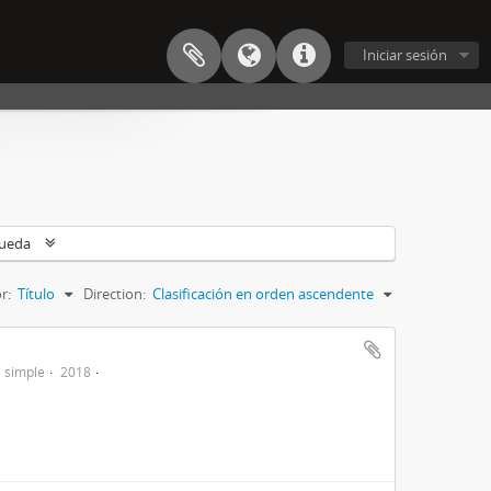
Iniciar sesión
queda
r:
Título
Direction:
Clasificación en orden ascendente
 simple
2018