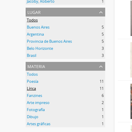
Jacoby, Roberto
1
lugar
Todos
Buenos Aires
5
Argentina
5
Provincia de Buenos Aires
5
Belo Horizonte
3
Brasil
3
materia
Todos
Poesía
11
Lírica
11
Fanzines
6
Arte impreso
2
Fotografía
1
Dibujo
1
Artes gráficas
1