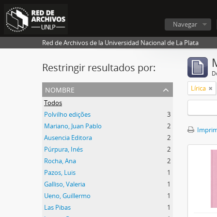
Navegar
Red de Archivos de la Universidad Nacional de La Plata
Restringir resultados por:
De
nombre
Lírica
Todos
Polvilho edições
3
Mariano, Juan Pablo
2
Imprimi
Ausencia Editora
2
Púrpura, Inés
2
Rocha, Ana
2
Pazos, Luis
1
Galliso, Valeria
1
Ueno, Guillermo
1
Las Pibas
1