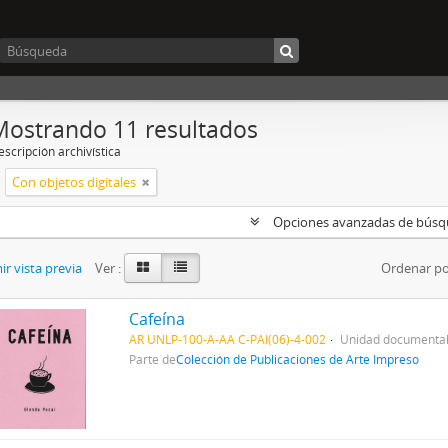
Mostrando 11 resultados
scripción archivística
Con objetos digitales
Opciones avanzadas de bús
r vista previa
Ver :
Ordenar po
Cafeína
AR UNLP-100-A-AA C-PAI(06)-4-002
Unidad documental
Parte de
Colección de Publicaciones de Arte Impreso