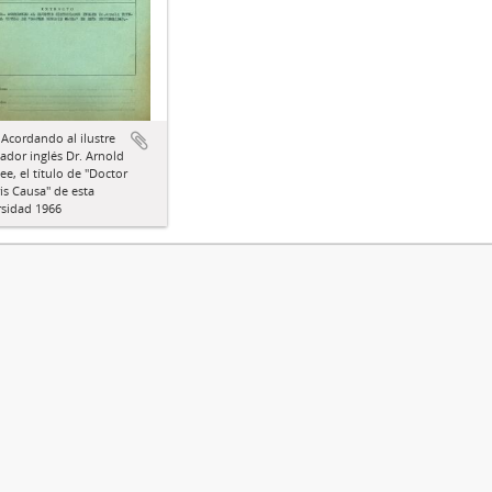
 Acordando al ilustre
iador inglés Dr. Arnold
e, el título de "Doctor
s Causa" de esta
rsidad 1966