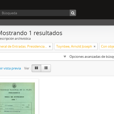
Mostrando 1 resultados
scripción archivística
Mesa General de Entradas. Presidencia UNLP
Toynbee, Arnold Joseph
Con obje
Opciones avanzadas de bús
r vista previa
Ver :