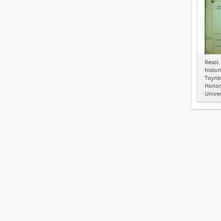
Resol.
histor
Toynbe
Honori
Unive