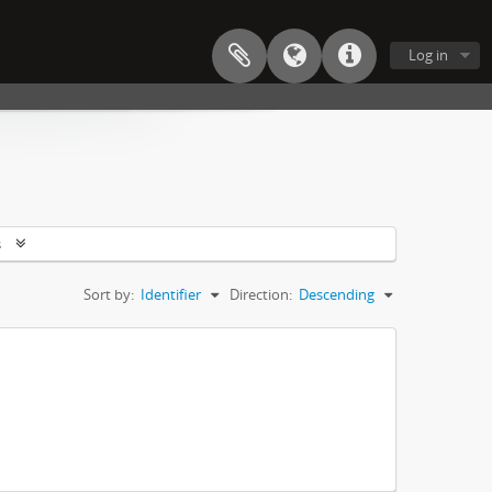
Log in
s
Sort by:
Identifier
Direction:
Descending