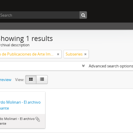
Showing 1 results
chival description
Colección de Publicaciones de Arte Impreso
Subseries
Advanced search option
preview
View:
do Molinari - El archivo
nante
o Molinari - El archivo
ante