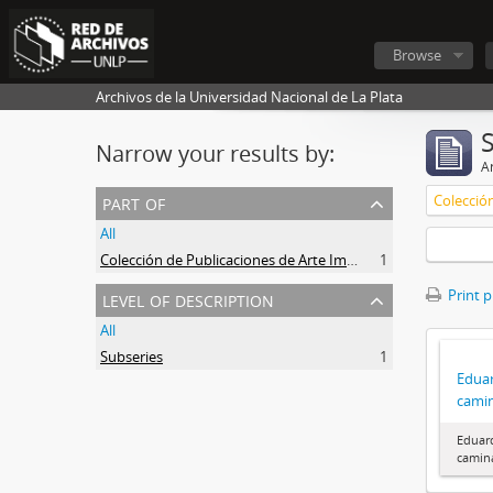
Browse
Archivos de la Universidad Nacional de La Plata
Narrow your results by:
Ar
part of
All
Colección de Publicaciones de Arte Impreso
1
level of description
Print 
All
Subseries
1
Eduar
cami
Eduard
camin