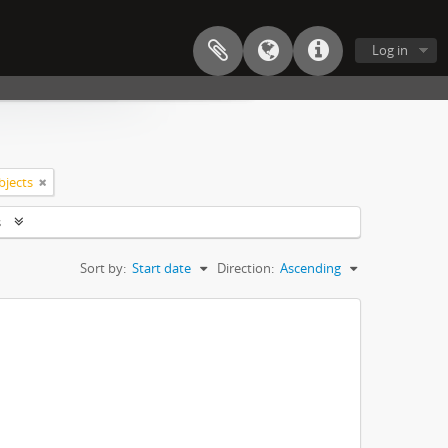
Log in
bjects
s
Sort by:
Start date
Direction:
Ascending