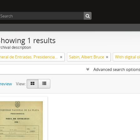
Showing 1 results
chival description
Mesa General de Entradas. Presidencia UNLP
Sabin, Albert Bruce
With digital o
Advanced search option
preview
View: