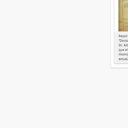
Resol/
"Docto
Dr. Al
que el
mismo 
actual