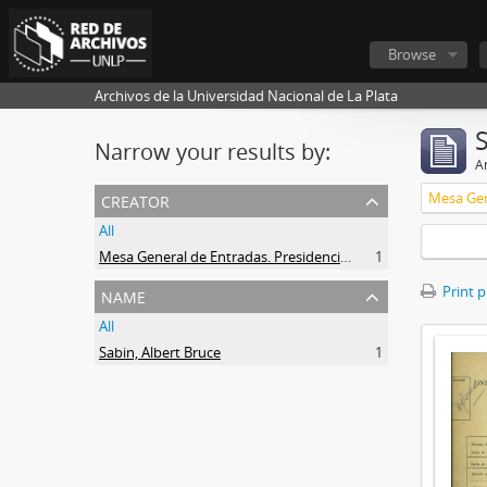
Browse
Archivos de la Universidad Nacional de La Plata
Narrow your results by:
Ar
creator
All
Mesa General de Entradas. Presidencia UNLP
1
name
Print 
All
Sabin, Albert Bruce
1