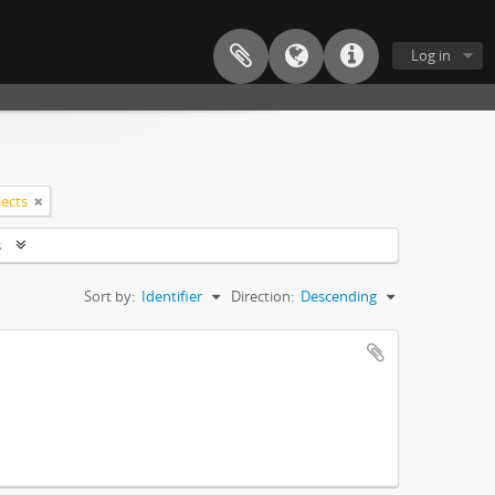
Log in
jects
s
Sort by:
Identifier
Direction:
Descending