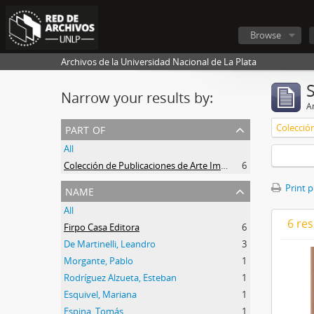
Browse
Archivos de la Universidad Nacional de La Plata
Narrow your results by:
Ar
part of
All
Colección de Publicaciones de Arte Impreso
6
name
Print 
All
6 res
Firpo Casa Editora
6
De Martinelli, Leandro
3
Morgante, Pablo
1
Rodríguez Alzueta, Esteban
1
Esquivel, Mariana
1
Espina, Tomás
1