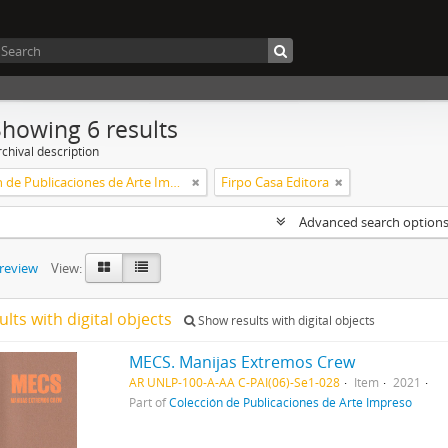
Showing 6 results
chival description
Colección de Publicaciones de Arte Impreso
Firpo Casa Editora
Advanced search option
preview
View:
ults with digital objects
Show results with digital objects
MECS. Manijas Extremos Crew
AR UNLP-100-A-AA C-PAI(06)-Se1-028
Item
2021
Part of
Colección de Publicaciones de Arte Impreso