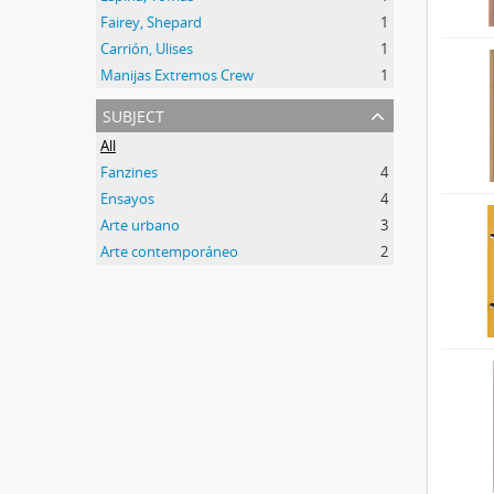
Fairey, Shepard
1
Carrión, Ulises
1
Manijas Extremos Crew
1
subject
All
Fanzines
4
Ensayos
4
Arte urbano
3
Arte contemporáneo
2