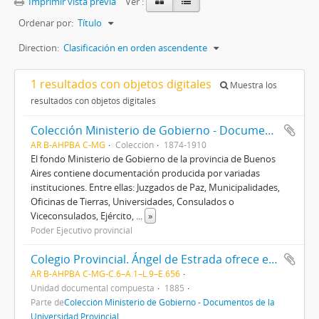
Imprimir vista previa
Ver :
Ordenar por:
Título
Direction:
Clasificación en orden ascendente
1 resultados con objetos digitales
Muestra los
resultados con objetos digitales
Colección Ministerio de Gobierno - Documentos de la Universidad Provincial
AR B-AHPBA C-MG
Colección
1874-1910
El fondo Ministerio de Gobierno de la provincia de Buenos
Aires contiene documentación producida por variadas
instituciones. Entre ellas: Juzgados de Paz, Municipalidades,
Oficinas de Tierras, Universidades, Consulados o
Viceconsulados, Ejército,
...
»
Poder Ejecutivo provincial
Colegio Provincial. Ángel de Estrada ofrece en venta bancos para el colegio
AR B-AHPBA C-MG-C.6–A.1–L.9–E.656
Unidad documental compuesta
1885
Parte de
Colección Ministerio de Gobierno - Documentos de la
Universidad Provincial