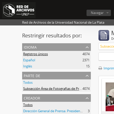
Navegar
Red de Archivos de la Universidad Nacional de La Plata
Restringir resultados por:
De
idioma
Registros únicos
4074
Español
2371
Inglés
15
Imprimi
parte de
Todos
Subsección Área de Fotografias de Prensa
4074
creador
Todos
Dirección General de Prensa. Presidencia UNLP
3