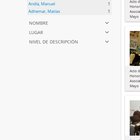
Acto d
Andía, Manuel
1
Honori
Adhemar, Matías
1
Asocia
Mayo 
nombre
lugar
nivel de descripción
Acto d
Honori
Asocia
Mayo 