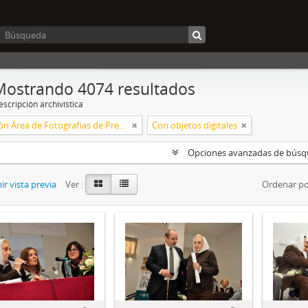
Mostrando 4074 resultados
scripción archivística
Subsección Área de Fotografias de Prensa
Con objetos digitales
Opciones avanzadas de bús
r vista previa
Ver :
Ordenar po