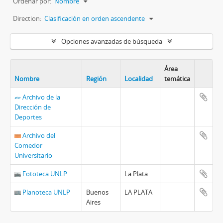
Ordenar por:
Nombre
Direction:
Clasificación en orden ascendente
Opciones avanzadas de búsqueda
Área
Nombre
Región
Localidad
temática
Portapa
Archivo de la
Dirección de
Deportes
Archivo del
Comedor
Universitario
Fototeca UNLP
La Plata
Planoteca UNLP
Buenos
LA PLATA
Aires