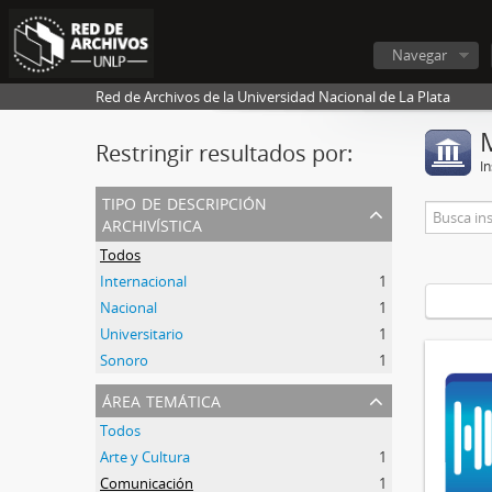
Navegar
Red de Archivos de la Universidad Nacional de La Plata
Restringir resultados por:
In
tipo de descripción
archivística
Todos
Internacional
1
Nacional
1
Universitario
1
Sonoro
1
área temática
Todos
Arte y Cultura
1
Comunicación
1