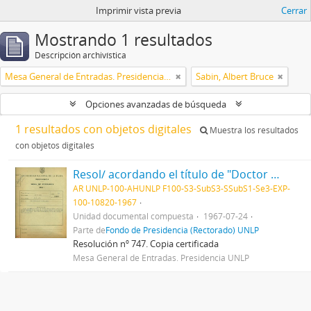
Imprimir vista previa
Cerrar
Mostrando 1 resultados
Descripción archivística
Mesa General de Entradas. Presidencia UNLP
Sabin, Albert Bruce
Opciones avanzadas de búsqueda
1 resultados con objetos digitales
Muestra los resultados
con objetos digitales
Resol/ acordando el título de "Doctor Honoris Causa" al Dr. Albert Sabin, y disponiendo que el acto de entrega del mismo se efectúe el día 28 del actual, en esta Presidencia 1967
AR UNLP-100-AHUNLP F100-S3-SubS3-SSubS1-Se3-EXP-
100-10820-1967
Unidad documental compuesta
1967-07-24
Parte de
Fondo de Presidencia (Rectorado) UNLP
Resolución nº 747. Copia certificada
Mesa General de Entradas. Presidencia UNLP