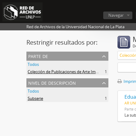
Navegar
Red de Archivos de la Universidad Nacional de La Plata
Restringir resultados por:
De
parte de
Todos
Colección de Publicaciones de Arte Impreso
1
nivel de descripción
Imprimi
Todos
Edua
Subserie
1
AR UNL
Parte 
La sub