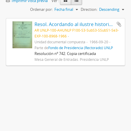
Imprimir vista previa
Ver :
Ordenar por:
Fecha final
Direction:
Descending
Resol. Acordando al ilustre historiador inglés Dr. Arnold Toynbee, el título de "Doctor Honoris Causa" de esta Universidad 1966
AR UNLP-100-AHUNLP F100-S3-SubS3-SSubS1-Se3-
EXP-100-8968-1966
Unidad documental compuesta
1966-09-20
Parte de
Fondo de Presidencia (Rectorado) UNLP
Resolución nº 742. Copia certificada
Mesa General de Entradas. Presidencia UNLP