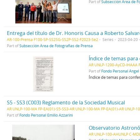
Part of
Subsección Área de Fo
Entrega del título de Dr. Honoris Causa a Roberto Salvar
AR-100-Prensa F100-SP-SS2SG-SS2P-SS2-F2023-Se2
Series
2023-04-20
Part of
Subsección Área de Fotografias de Prensa
Índice de temas para 
AR UNLP-1200-AyCD-IHAAA F
Part of
Fondo Personal Ángel
Índice de temas para confer
S5 - SS3 (C003) Reglamento de la Sociedad Musical
AR UNLP-100-MA FP-EA(01)-S5-SS3-AR UNLP-100-MA FP-EA(01)-AR UNLP-10
Part of
Fondo Personal Emilio Azzarini
Observatorio Astron
AR UNLP-100-AHUNLP C-MDL