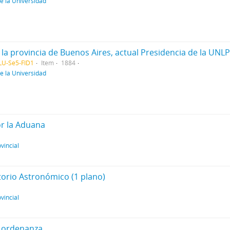
e la Universidad
la provincia de Buenos Aires, actual Presidencia de la UNL
U-Se5-FID1
Item
1884
e la Universidad
or la Aduana
vincial
orio Astronómico (1 plano)
vincial
y ordenanza