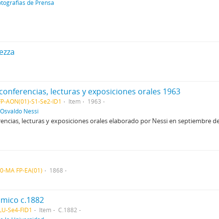
tografias de Prensa
ezza
conferencias, lecturas y exposiciones orales 1963
P-AON(01)-S1-Se2-ID1
Item
1963
 Osvaldo Nessi
encias, lecturas y exposiciones orales elaborado por Nessi en septiembre de 1
0-MA FP-EA(01)
1868
ómico c.1882
U-Se4-FID1
Item
C.1882