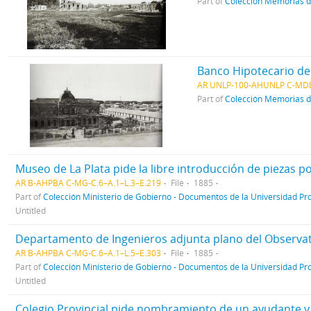
Part of
Colección Memorias d
Banco Hipotecario de 
AR UNLP-100-AHUNLP C-MDL
Part of
Colección Memorias d
Museo de La Plata pide la libre introducción de piezas p
AR B-AHPBA C-MG-C.6–A.1–L.3–E.219
File
1885
Part of
Colección Ministerio de Gobierno - Documentos de la Universidad Pro
Untitled
Departamento de Ingenieros adjunta plano del Observat
AR B-AHPBA C-MG-C.6–A.1–L.5–E.303
File
1885
Part of
Colección Ministerio de Gobierno - Documentos de la Universidad Pro
Untitled
Colegio Provincial pide nombramiento de un ayudante 