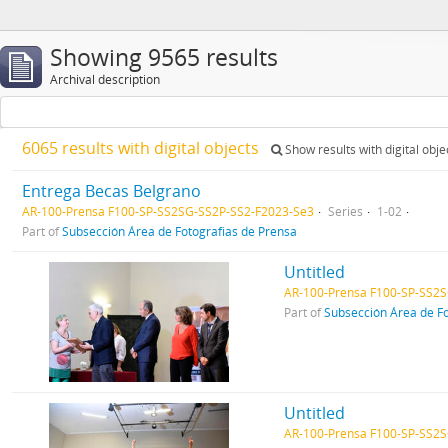
Showing 9565 results
Archival description
6065 results with digital objects
Show results with digital obje
Entrega Becas Belgrano
AR-100-Prensa F100-SP-SS2SG-SS2P-SS2-F2023-Se3
Series
1-02
Part of
Subsección Área de Fotografias de Prensa
Untitled
AR-100-Prensa F100-SP-SS2
Part of
Subsección Área de Fo
Untitled
AR-100-Prensa F100-SP-SS2