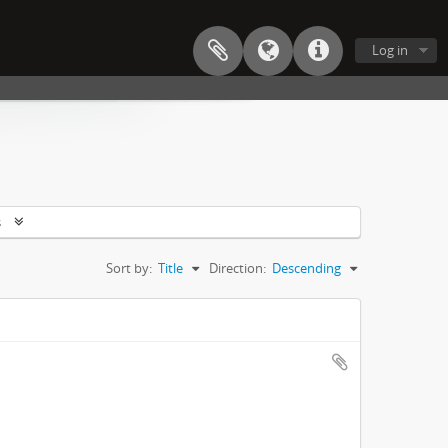
Log in
s
Sort by:
Title
Direction:
Descending