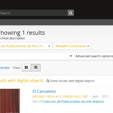
Showing 1 results
chival description
Colección de Publicaciones de Arte Impreso
Medellín (Colombia)
Advanced search option
preview
View:
ults with digital objects
Show results with digital objects
El Camaleón
AR UNLP-100-A-AA C-PAI(06)-Se2-1-001
Item
2011
Part of
Colección de Publicaciones de Arte Impreso