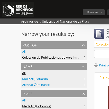
Browse
Archivos de la Universidad Nacional de La Plata
Narrow your results by:
Ar
part of
All
Colección de Publicaciones de Arte Impreso
1
name
Print 
All
1 res
Molinari, Eduardo
1
Archivo Caminante
1
place
All
Medellín (Colombia)
1