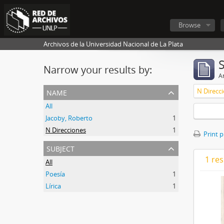
Browse
Archivos de la Universidad Nacional de La Plata
Narrow your results by:
Ar
name
N Direcc
All
Jacoby, Roberto
1
N Direcciones
1
Print 
subject
1 res
All
Poesía
1
Lírica
1