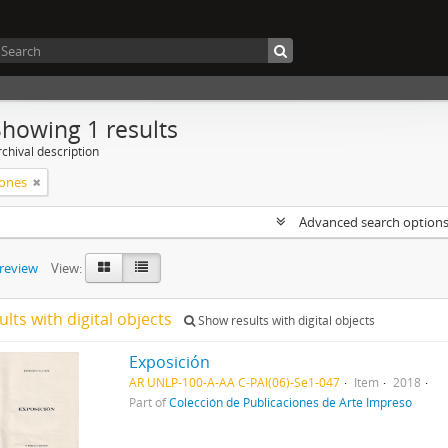
Showing 1 results
chival description
iones
Advanced search option
preview
View:
ults with digital objects
Show results with digital objects
Exposición
AR UNLP-100-A-AA C-PAI(06)-Se1-047
Item
2018
Part of
Colección de Publicaciones de Arte Impreso