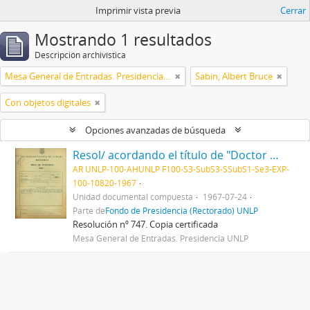
Imprimir vista previa
Cerrar
Mostrando 1 resultados
Descripción archivística
Mesa General de Entradas. Presidencia UNLP
Sabin, Albert Bruce
Con objetos digitales
Opciones avanzadas de búsqueda
Resol/ acordando el título de "Doctor Honoris Causa" al Dr. Albert Sabin, y disponiendo que el acto de entrega del mismo se efectúe el día 28 del actual, en esta Presidencia 1967
AR UNLP-100-AHUNLP F100-S3-SubS3-SSubS1-Se3-EXP-
100-10820-1967
Unidad documental compuesta
1967-07-24
Parte de
Fondo de Presidencia (Rectorado) UNLP
Resolución nº 747. Copia certificada
Mesa General de Entradas. Presidencia UNLP