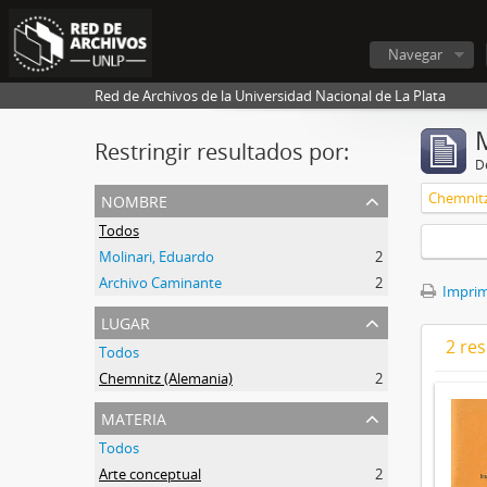
Navegar
Red de Archivos de la Universidad Nacional de La Plata
Restringir resultados por:
De
nombre
Chemnitz
Todos
Molinari, Eduardo
2
Archivo Caminante
2
Imprimi
lugar
2 res
Todos
Chemnitz (Alemania)
2
materia
Todos
Arte conceptual
2