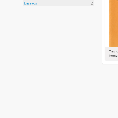
Ensayos
2
Tras l
hombr