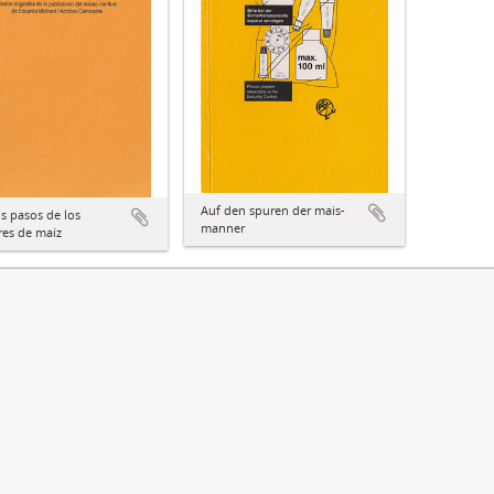
Auf den spuren der mais-
os pasos de los
manner
es de maíz