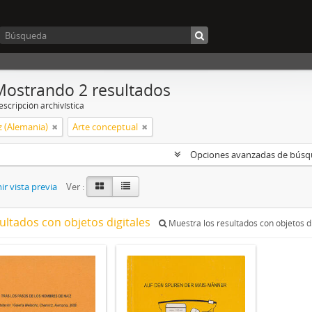
Mostrando 2 resultados
scripción archivística
 (Alemania)
Arte conceptual
Opciones avanzadas de bús
r vista previa
Ver :
ultados con objetos digitales
Muestra los resultados con objetos di