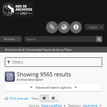
Log in
Browse
Archivos de la Universidad Nacional de La Plata
Filters
Showing 9565 results
Archival description
Advanced search options
Print preview
View:
Sort by:
Date modified
Direction:
Ascending