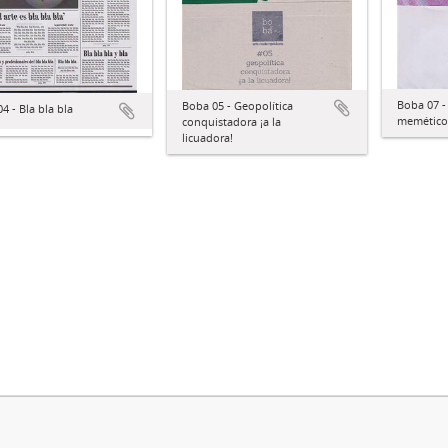
Boba 07 -
Boba 05 - Geopolítica
4 - Bla bla bla
memético
conquistadora ¡a la
licuadora!