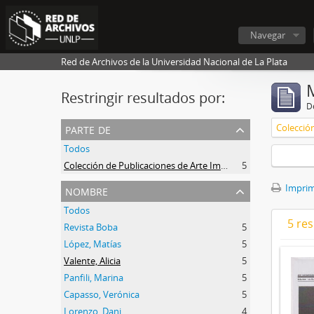
Navegar
Red de Archivos de la Universidad Nacional de La Plata
Restringir resultados por:
De
parte de
Todos
Colección de Publicaciones de Arte Impreso
5
nombre
Imprimi
Todos
5 res
Revista Boba
5
López, Matías
5
Valente, Alicia
5
Panfili, Marina
5
Capasso, Verónica
5
Lorenzo, Dani
4