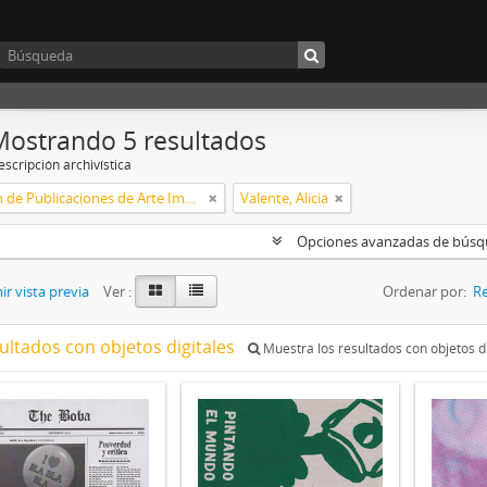
Mostrando 5 resultados
scripción archivística
Colección de Publicaciones de Arte Impreso
Valente, Alicia
Opciones avanzadas de bús
r vista previa
Ver :
Ordenar por:
Re
ultados con objetos digitales
Muestra los resultados con objetos di