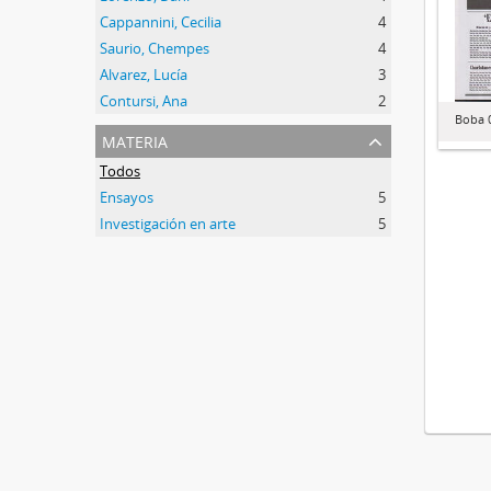
Cappannini, Cecilia
4
Saurio, Chempes
4
Alvarez, Lucía
3
Contursi, Ana
2
Boba 0
materia
Todos
Ensayos
5
Investigación en arte
5