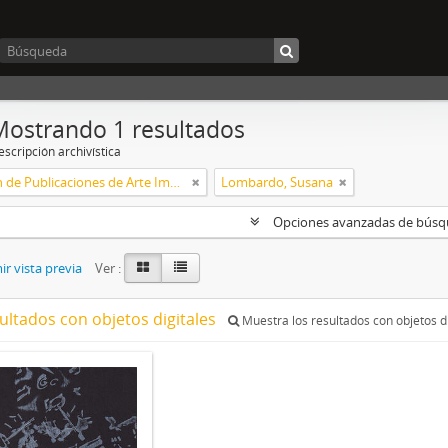
Mostrando 1 resultados
scripción archivística
Colección de Publicaciones de Arte Impreso
Lombardo, Susana
Opciones avanzadas de bús
r vista previa
Ver :
ultados con objetos digitales
Muestra los resultados con objetos di