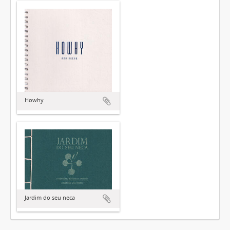
Howhy
Jardim do seu neca