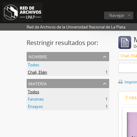
Navegar
Red de Archivos de la Universidad Nacional de La Plata
Restringir resultados por:
De
nombre
Chali, Eli
Todos
Chali, Elián
1
materia
Imprimi
Todos
1 res
Fanzines
1
Ensayos
1