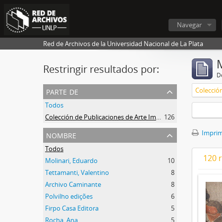
Navegar
Red de Archivos de la Universidad Nacional de La Plata
Restringir resultados por:
De
parte de
Todos
Colección de Publicaciones de Arte Impreso
126
nombre
Imprimi
Todos
120 
Molinari, Eduardo
10
Tettamanti, Valentino
8
Archivo Caminante
8
Polvilho edições
6
Firpo Casa Editora
5
Rocha, Ana
5