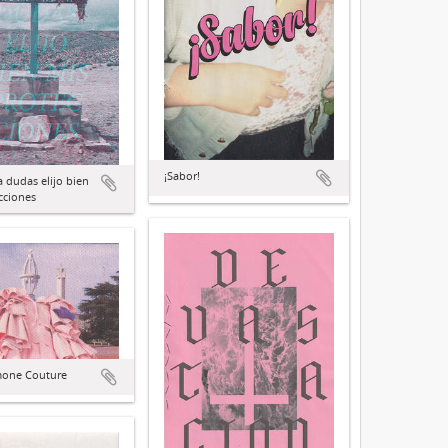
¡Sabor!
a dudas elijo bien
cciones
mone Couture