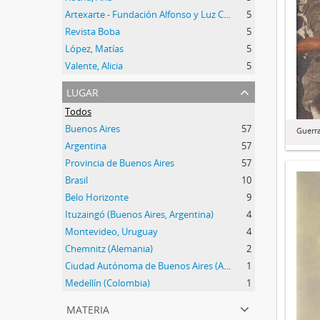
Artexarte - Fundación Alfonso y Luz Castillo
5
Revista Boba
5
López, Matías
5
Valente, Alicia
5
lugar
Todos
Buenos Aires
57
Guerr
Argentina
57
Provincia de Buenos Aires
57
Brasil
10
Belo Horizonte
9
Ituzaingó (Buenos Aires, Argentina)
4
Montevideo, Uruguay
4
Chemnitz (Alemania)
2
Ciudad Autónoma de Buenos Aires (Argentina)
1
Medellín (Colombia)
1
materia