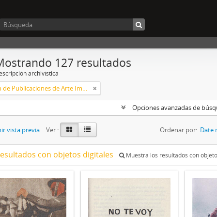
Mostrando 127 resultados
scripción archivística
Colección de Publicaciones de Arte Impreso
Opciones avanzadas de bús
r vista previa
Ver :
Ordenar por:
Date 
resultados con objetos digitales
Muestra los resultados con objeto