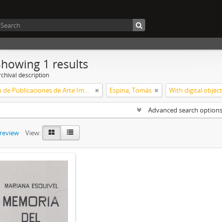
Showing 1 results
chival description
Colección de Publicaciones de Arte Impreso
Espina, Tomás
With digital objec
Advanced search option
preview
View: