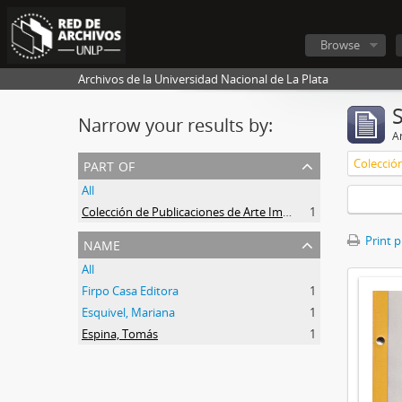
Browse
Archivos de la Universidad Nacional de La Plata
Narrow your results by:
Ar
part of
All
Colección de Publicaciones de Arte Impreso
1
name
Print 
All
Firpo Casa Editora
1
Esquivel, Mariana
1
Espina, Tomás
1