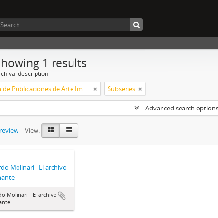
Showing 1 results
chival description
Colección de Publicaciones de Arte Impreso
Subseries
Advanced search option
preview
View:
do Molinari - El archivo
nante
o Molinari - El archivo
ante