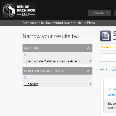
Browse
Archivos de la Universidad Nacional de La Plata
Narrow your results by:
Ar
part of
All
Colección de Publicaciones de Arte Impreso
1
level of description
Print 
All
Subseries
1
Eduar
cami
Eduard
camin