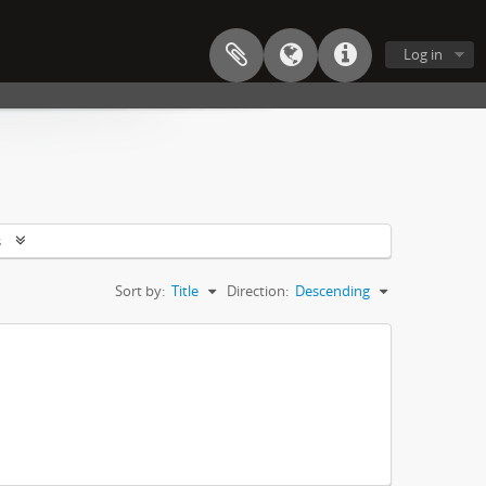
Log in
s
Sort by:
Title
Direction:
Descending