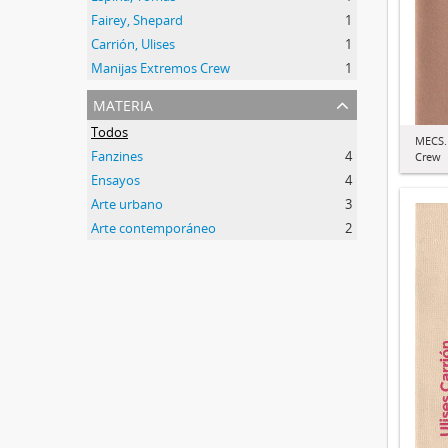
Fairey, Shepard
1
Carrión, Ulises
1
Manijas Extremos Crew
1
materia
Todos
MECS.
Fanzines
4
Crew
Ensayos
4
Arte urbano
3
Arte contemporáneo
2