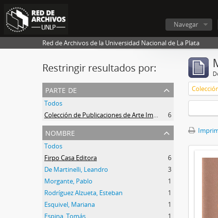
Navegar
Red de Archivos de la Universidad Nacional de La Plata
Restringir resultados por:
De
parte de
Todos
Colección de Publicaciones de Arte Impreso
6
nombre
Imprimi
Todos
Firpo Casa Editora
6
De Martinelli, Leandro
3
Morgante, Pablo
1
Rodríguez Alzueta, Esteban
1
Esquivel, Mariana
1
Espina, Tomás
1