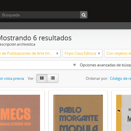
Mostrando 6 resultados
scripción archivística
Colección de Publicaciones de Arte Impreso
Firpo Casa Editora
Con objetos di
Opciones avanzadas de bús
r vista previa
Ver :
Ordenar por:
Código de r