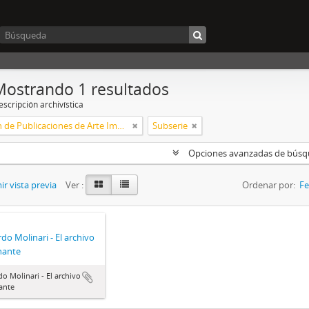
Mostrando 1 resultados
scripción archivística
Colección de Publicaciones de Arte Impreso
Subserie
Opciones avanzadas de bús
r vista previa
Ver :
Ordenar por:
Fe
do Molinari - El archivo
nante
o Molinari - El archivo
ante