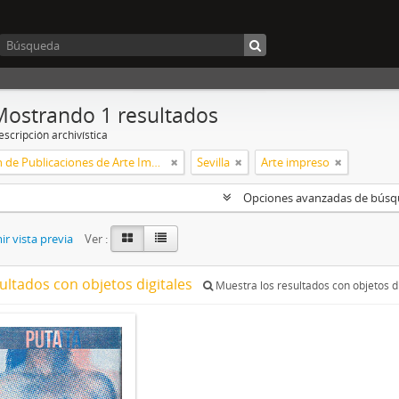
Mostrando 1 resultados
scripción archivística
Colección de Publicaciones de Arte Impreso
Sevilla
Arte impreso
Opciones avanzadas de bús
r vista previa
Ver :
ultados con objetos digitales
Muestra los resultados con objetos di