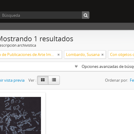
Mostrando 1 resultados
scripción archivística
Colección de Publicaciones de Arte Impreso
Lombardo, Susana
Con objetos d
Opciones avanzadas de bús
r vista previa
Ver :
Ordenar por:
Fe