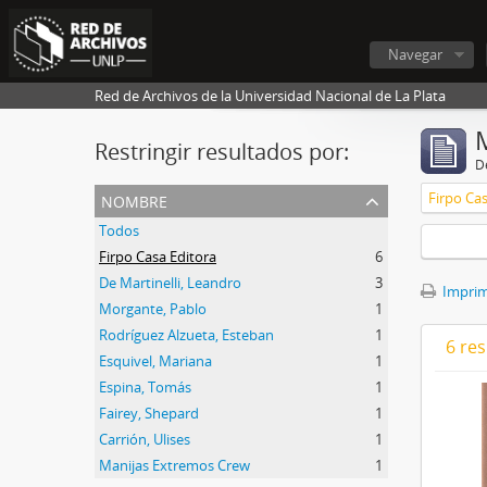
Navegar
Red de Archivos de la Universidad Nacional de La Plata
Restringir resultados por:
De
nombre
Firpo Cas
Todos
Firpo Casa Editora
6
De Martinelli, Leandro
3
Imprimi
Morgante, Pablo
1
Rodríguez Alzueta, Esteban
1
6 res
Esquivel, Mariana
1
Espina, Tomás
1
Fairey, Shepard
1
Carrión, Ulises
1
Manijas Extremos Crew
1