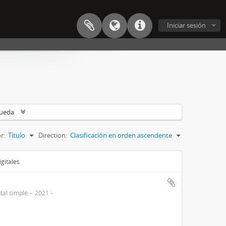
Iniciar sesión
queda
r:
Título
Direction:
Clasificación en orden ascendente
gitales
al simple
2021