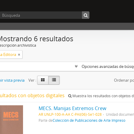
Mostrando 6 resultados
scripción archivística
a Editora
Opciones avanzadas de bús
r vista previa
Ver :
Ordenar po
ultados con objetos digitales
Muestra los resultados con objetos di
MECS. Manijas Extremos Crew
AR UNLP-100-A-AA C-PAI(06)-Se1-028
Unidad document
Parte de
Colección de Publicaciones de Arte Impreso